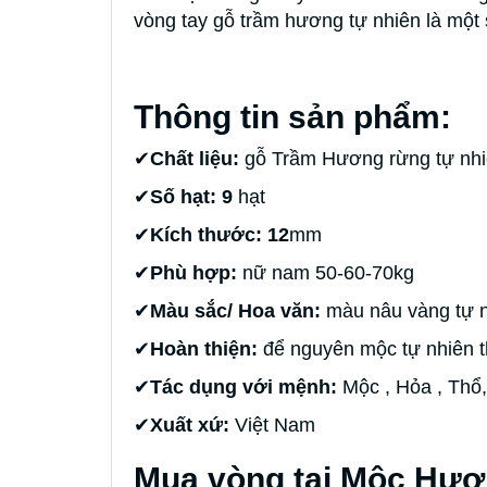
vòng tay gỗ trầm hương tự nhiên là một 
Thông tin sản phẩm:
✔
Chất liệu:
gỗ Trầm Hương rừng tự nhi
✔
Số hạt: 9
hạt
✔
Kích thước: 12
mm
✔
Phù hợp:
nữ nam 50-60-70kg
✔
Màu sắc/ Hoa văn:
màu nâu vàng tự n
✔
Hoàn thiện:
để nguyên mộc tự nhiên 
✔
Tác dụng với mệnh:
Mộc , Hỏa , Thổ,
✔
Xuất xứ:
Việt Nam
Mua vòng tại Mộc Hươ