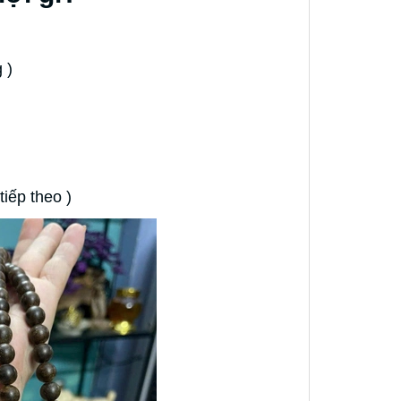
g )
iếp theo )