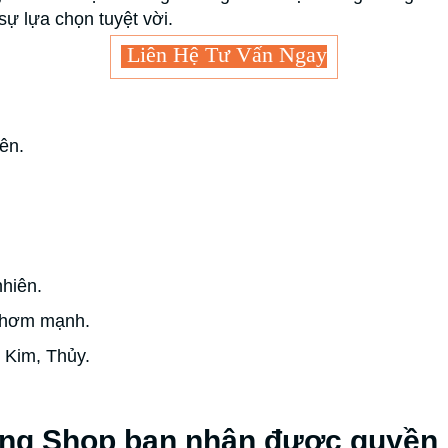
sự lựa chọn tuyệt vời.
Liên Hệ Tư Vấn Ngay
ên.
hiên.
thơm mạnh.
 Kim, Thủy.
ng Shop bạn nhận được quyền l