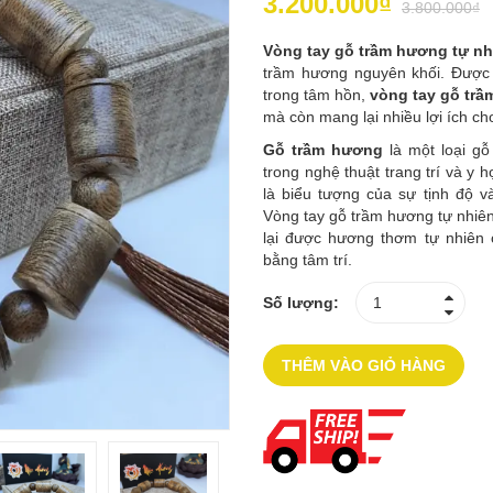
3.200.000₫
3.800.000₫
Vòng tay gỗ trầm hương tự nh
trầm hương nguyên khối. Được
trong tâm hồn,
vòng tay gỗ trầ
mà còn mang lại nhiều lợi ích ch
Gỗ trầm hương
là một loại g
trong nghệ thuật trang trí và y
là biểu tượng của sự tịnh độ v
Vòng tay gỗ trầm hương tự nhiên
lại được hương thơm tự nhiên 
bằng tâm trí.
Số lượng:
THÊM VÀO GIỎ HÀNG