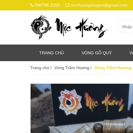
098786.3250
mochuongshopvn@gmail.com
TRANG CHỦ
VÒNG GỖ QUÝ
V
Trang chủ
/
Vòng Trầm Hương
/
Vòng Trầm Hương 