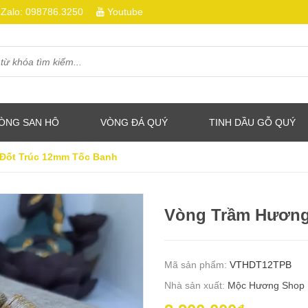
Zalo:
098786.3250
Youtube
ÒNG SAN HÔ
VÒNG ĐÁ QUÝ
TINH DẦU GỖ QUÝ
Đốt Trúc 12mm Tốc Banh
Vòng Trầm Hương
Mã sản phẩm:
VTHDT12TPB
Nhà sản xuất:
Mộc Hương Shop