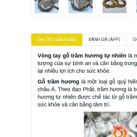
ĐÁNH GIÁ (APP)
C
CHI TIẾT SẢN PHẨM
Vòng tay gỗ trầm hương tự nhiên
là 
tượng của sự bình an và cân bằng trong
lại nhiều lợi ích cho sức khỏe.
Gỗ trầm hương
là một loại gỗ quý hiế
châu Á. Theo đạo Phật, trầm hương là bi
hương tự nhiên được chế tác từ gỗ trầm
sức khỏe và cân bằng tâm trí.