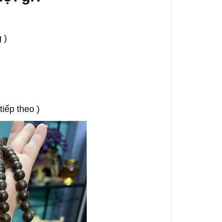
g )
iếp theo )