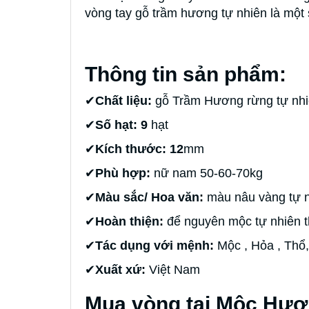
vòng tay gỗ trầm hương tự nhiên là một 
Thông tin sản phẩm:
✔
Chất liệu:
gỗ Trầm Hương rừng tự nhi
✔
Số hạt: 9
hạt
✔
Kích thước: 12
mm
✔
Phù hợp:
nữ nam 50-60-70kg
✔
Màu sắc/ Hoa văn:
màu nâu vàng tự n
✔
Hoàn thiện:
để nguyên mộc tự nhiên 
✔
Tác dụng với mệnh:
Mộc , Hỏa , Thổ,
✔
Xuất xứ:
Việt Nam
Mua vòng tại Mộc Hươ