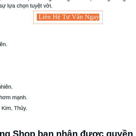
sự lựa chọn tuyệt vời.
Liên Hệ Tư Vấn Ngay
ên.
hiên.
thơm mạnh.
 Kim, Thủy.
ng Shop bạn nhận được quyền l