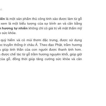
0₫
iên
là một sản phẩm thủ công tinh xảo được làm từ gỗ
 xem là một biểu tượng của sự bình an và cân bằng
m hương tự nhiên
không chỉ có giá trị về mặt thẩm mỹ
o sức khỏe.
ỗ quý hiếm và có mùi thơm đặc trưng, được sử dụng
 học truyền thống ở châu Á. Theo đạo Phật, trầm hương
à giúp tinh thần của con người được thanh tịnh hơn.
 được chế tác từ gỗ trầm hương nguyên khối, giúp giữ
của gỗ, đồng thời giúp tăng cường sức khỏe và cân