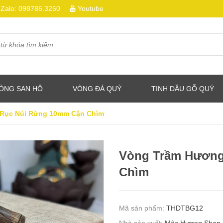
Zalo:
098786.3250
Youtube
ÒNG SAN HÔ
VÒNG ĐÁ QUÝ
TINH DẦU GỖ QUÝ
Rục Núi Rừng 10mm Cận Chìm
Vòng Trầm Hương
Chìm
Mã sản phẩm:
THDTBG12