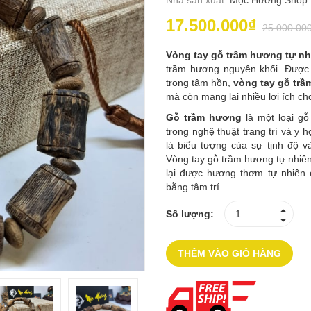
Nhà sản xuất:
Mộc Hương Shop
17.500.000₫
25.000.00
Vòng tay gỗ trầm hương tự nh
trầm hương nguyên khối. Được
trong tâm hồn,
vòng tay gỗ trầ
mà còn mang lại nhiều lợi ích ch
Gỗ trầm hương
là một loại g
trong nghệ thuật trang trí và y
là biểu tượng của sự tịnh độ v
Vòng tay gỗ trầm hương tự nhiên
lại được hương thơm tự nhiên 
bằng tâm trí.
Số lượng:
THÊM VÀO GIỎ HÀNG