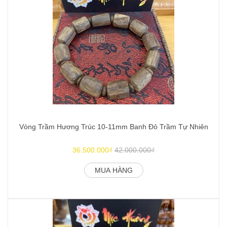
Vòng Trầm Hương Trúc 10-11mm Banh Đỏ Trầm Tự Nhiên
V
36.500.000₫
42.000.000₫
MUA HÀNG