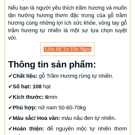
Nếu bạn là người yêu thích trầm hương và muốn
tận hưởng hương thơm đặc trưng của gỗ trầm
hương cùng những lợi ích sức khỏe, vòng tay gỗ
trầm hương tự nhiên là một sự lựa chọn tuyệt
vời.
Liên Hệ Tư Vấn Ngay
Thông tin sản phẩm:
✔
Chất liệu:
gỗ Trầm Hương rừng tự nhiên.
✔
Số hạt: 108
hạt
✔
Kích thước: 6
mm
✔
Phù hợp:
nữ nam 50-60-70kg
✔
Màu sắc/ Hoa văn:
màu nâu đen tự nhiên.
✔
Hoàn thiện:
để nguyên mộc tự nhiên thơm