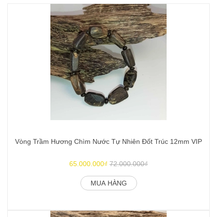
Vòng Trầm Hương Chìm Nước Tự Nhiên Đốt Trúc 12mm VIP
V
65.000.000₫
72.000.000₫
MUA HÀNG