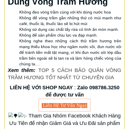
Dùng Vòng Trầm Hương
Không đeo vòng trầm cùng với khi dùng nước hoa
Không để vòng trầm gần những thứ có mùi mạnh như
café, thuốc lá, thuốc lào sẽ bị hút mùi
Không sử dụng các chất tẩy rửa có tính ăn mòn mạnh.
Không để sản phẩm chịu lực va đạp mạnh.
Không nghe theo những cách thử trầm hương trên
mạng thiếu khoa học như ngâm nước xôi, đun nước xôi
để tránh tiền mất tật mang, vì khi đun nước sôi lớp dầu
trầm bên ngoài sẽ bị tan ra và làm hỏng chiếc vòng của
chúng ta….
Xem thêm:
TOP 5 CÁCH BẢO QUẢN VÒNG
TRẦM HƯƠNG TỐT NHẤT TỪ CHUYÊN GIA
LIÊN HỆ VỚI SHOP NGAY
:
Zalo 098786.3250
để được tư vấn
Liên Hệ Tư Vấn Ngay
Tham Gia Nhóm Facebook Khách Hàng
Ưu Tiên để nhận Giảm Giá và Ưu Đãi sản phẩm