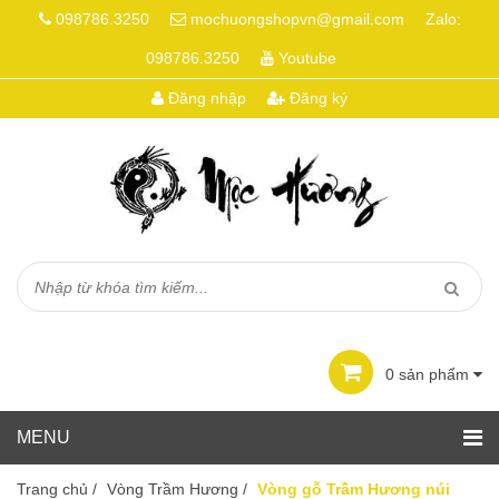
098786.3250
mochuongshopvn@gmail.com
Zalo:
098786.3250
Youtube
Đăng nhập
Đăng ký
0
sản phẩm
Trang chủ
/
Vòng Trầm Hương
/
Vòng gỗ Trầm Hương núi