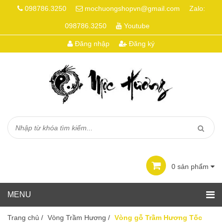
098786.3250
mochuongshopvn@gmail.com
Zalo:
098786.3250
Youtube
Đăng nhập
Đăng ký
0
sản phẩm
Trang chủ
/
Vòng Trầm Hương
/
Vòng gỗ Trầm Hương Tốc