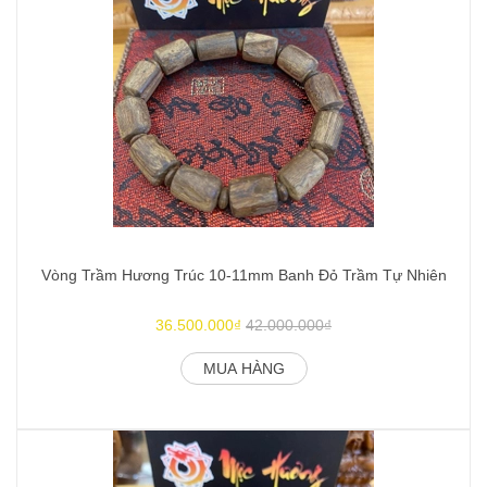
Vòng Trầm Hương Trúc 10-11mm Banh Đỏ Trầm Tự Nhiên
V
36.500.000₫
42.000.000₫
MUA HÀNG