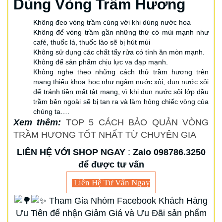
Dùng Vòng Trầm Hương
Không đeo vòng trầm cùng với khi dùng nước hoa
Không để vòng trầm gần những thứ có mùi mạnh như
café, thuốc lá, thuốc lào sẽ bị hút mùi
Không sử dụng các chất tẩy rửa có tính ăn mòn mạnh.
Không để sản phẩm chịu lực va đạp mạnh.
Không nghe theo những cách thử trầm hương trên
mạng thiếu khoa học như ngâm nước xôi, đun nước xôi
để tránh tiền mất tật mang, vì khi đun nước sôi lớp dầu
trầm bên ngoài sẽ bị tan ra và làm hỏng chiếc vòng của
chúng ta….
Xem thêm:
TOP 5 CÁCH BẢO QUẢN VÒNG
TRẦM HƯƠNG TỐT NHẤT TỪ CHUYÊN GIA
LIÊN HỆ VỚI SHOP NGAY
:
Zalo 098786.3250
để được tư vấn
Liên Hệ Tư Vấn Ngay
Tham Gia Nhóm Facebook Khách Hàng
Ưu Tiên để nhận Giảm Giá và Ưu Đãi sản phẩm