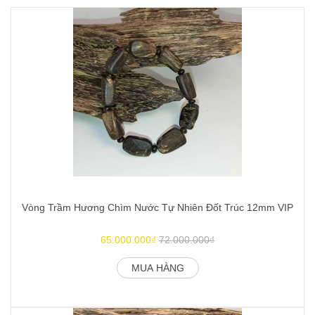
Vòng Trầm Hương Chìm Nước Tự Nhiên Đốt Trúc 12mm VIP
V
65.000.000₫
72.000.000₫
MUA HÀNG