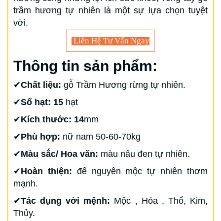
trầm hương tự nhiên là một sự lựa chọn tuyệt
vời.
Liên Hệ Tư Vấn Ngay
Thông tin sản phẩm:
✔
Chất liệu:
gỗ Trầm Hương rừng tự nhiên.
✔
Số hạt: 15
hạt
✔
Kích thước: 14
mm
✔
Phù hợp:
nữ nam 50-60-70kg
✔
Màu sắc/ Hoa văn:
màu nâu đen tự nhiên.
✔
Hoàn thiện:
để nguyên mộc tự nhiên thơm
mạnh.
✔
Tác dụng với mệnh:
Mộc , Hỏa , Thổ, Kim,
Thủy.