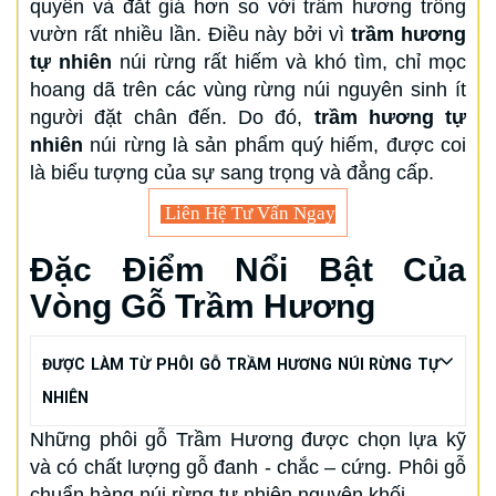
quyền và đắt giá hơn so với trầm hương trồng
vườn rất nhiều lần. Điều này bởi vì
trầm hương
tự nhiên
núi rừng rất hiếm và khó tìm, chỉ mọc
hoang dã trên các vùng rừng núi nguyên sinh ít
người đặt chân đến. Do đó,
trầm hương tự
nhiên
núi rừng là sản phẩm quý hiếm, được coi
là biểu tượng của sự sang trọng và đẳng cấp.
Liên Hệ Tư Vấn Ngay
Đặc Điểm Nổi Bật Của
Vòng Gỗ Trầm Hương
ĐƯỢC LÀM TỪ PHÔI GỖ TRẦM HƯƠNG NÚI RỪNG TỰ
NHIÊN
Những phôi gỗ Trầm Hương được chọn lựa kỹ
và có chất lượng gỗ đanh - chắc – cứng. Phôi gỗ
chuẩn hàng núi rừng tự nhiên nguyên khối.