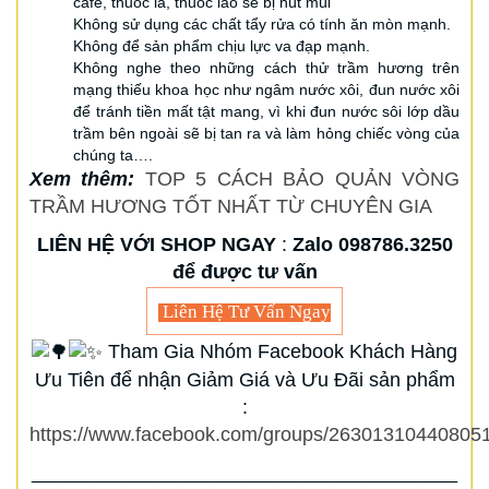
café, thuốc lá, thuốc lào sẽ bị hút mùi
Không sử dụng các chất tẩy rửa có tính ăn mòn mạnh.
Không để sản phẩm chịu lực va đạp mạnh.
Không nghe theo những cách thử trầm hương trên
mạng thiếu khoa học như ngâm nước xôi, đun nước xôi
để tránh tiền mất tật mang, vì khi đun nước sôi lớp dầu
trầm bên ngoài sẽ bị tan ra và làm hỏng chiếc vòng của
chúng ta….
Xem thêm:
TOP 5 CÁCH BẢO QUẢN VÒNG
TRẦM HƯƠNG TỐT NHẤT TỪ CHUYÊN GIA
LIÊN HỆ VỚI SHOP NGAY
:
Zalo 098786.3250
để được tư vấn
Liên Hệ Tư Vấn Ngay
Tham Gia Nhóm Facebook Khách Hàng
Ưu Tiên để nhận Giảm Giá và Ưu Đãi sản phẩm
:
https://www.facebook.com/groups/263013104408051
_______________________________________