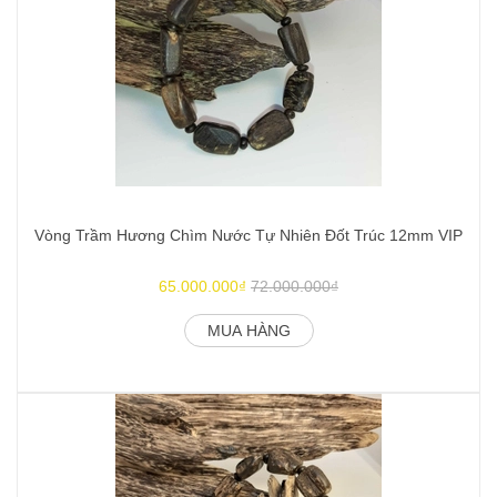
Vòng Trầm Hương Chìm Nước Tự Nhiên Đốt Trúc 12mm VIP
V
65.000.000₫
72.000.000₫
MUA HÀNG