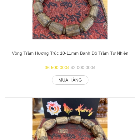
Vòng Trầm Hương Trúc 10-11mm Banh Đỏ Trầm Tự Nhiên
V
36.500.000₫
42.000.000₫
MUA HÀNG