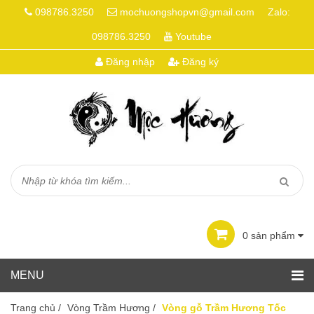
098786.3250
mochuongshopvn@gmail.com
Zalo:
098786.3250
Youtube
Đăng nhập
Đăng ký
0
sản phẩm
Trang chủ
/
Vòng Trầm Hương
/
Vòng gỗ Trầm Hương Tốc