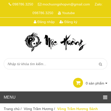
098786.3250
mochuongshopvn@gmail.com
Zalo:
098786.3250
Youtube
Đăng nhập
Đăng ký
0
sản phẩm
Trang chủ
/
Vòng Trầm Hương
/
Vòng Trầm Hương Sánh