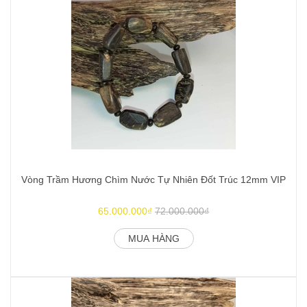
Vòng Trầm Hương Chìm Nước Tự Nhiên Đốt Trúc 12mm VIP
V
65.000.000₫
72.000.000₫
MUA HÀNG