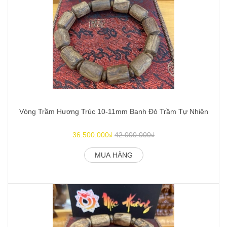
Vòng Trầm Hương Trúc 10-11mm Banh Đỏ Trầm Tự Nhiên
V
36.500.000₫
42.000.000₫
MUA HÀNG