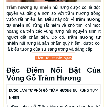
Trầm hương tự nhiên
núi rừng được coi là độc
quyền và đắt giá hơn so với trầm hương trồng
vườn rất nhiều lần. Điều này bởi vì
trầm hương
tự nhiên
núi rừng rất hiếm và khó tìm, chỉ mọc
hoang dã trên các vùng rừng núi nguyên sinh ít
người đặt chân đến. Do đó,
trầm hương tự
nhiên
núi rừng là sản phẩm quý hiếm, được coi
là biểu tượng của sự sang trọng và đẳng cấp.
Liên Hệ Tư Vấn Ngay
Đặc Điểm Nổi Bật Của
Vòng Gỗ Trầm Hương
ĐƯỢC LÀM TỪ PHÔI GỖ TRẦM HƯƠNG NÚI RỪNG TỰ
NHIÊN
Những phôi gỗ Trầm Hương được chọn lựa kỹ