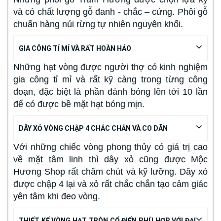
và có chất lượng gỗ đanh - chắc – cứng. Phôi gỗ
chuẩn hàng núi rừng tự nhiên nguyên khối.
GIA CÔNG TỈ MỈ VÀ RẤT HOÀN HẢO
Những hạt vòng được người thợ có kinh nghiệm
gia công tỉ mỉ và rất kỹ càng trong từng công
đoạn, đặc biệt là phần đánh bóng lên tới 10 lần
để có được bề mặt hạt bóng mịn.
DÂY XỎ VÒNG CHẬP 4 CHẮC CHẮN VÀ CO DÃN
Với những chiếc vòng phong thủy có giá trị cao
về mặt tâm linh thì dây xỏ cũng được Mộc
Hương Shop rất chăm chút và kỹ lưỡng. Dây xỏ
được chập 4 lại và xỏ rất chắc chắn tạo cảm giác
yên tâm khi đeo vòng.
THIẾT KẾ VÒNG HẠT TRÒN CỔ ĐIỂN PHÙ HỢP VỚI ĐẠI