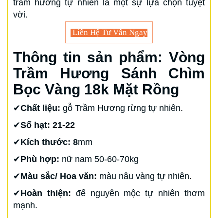
trầm hương tự nhiên là một sự lựa chọn tuyệt
vời.
Liên Hệ Tư Vấn Ngay
Thông tin sản phẩm: Vòng
Trầm Hương Sánh Chìm
Bọc Vàng 18k Mặt Rồng
✔
Chất liệu:
gỗ Trầm Hương rừng tự nhiên.
✔
Số hạt: 21-22
✔
Kích thước: 8
mm
✔
Phù hợp:
nữ nam 50-60-70kg
✔
Màu sắc/ Hoa văn:
màu nâu vàng tự nhiên.
✔
Hoàn thiện:
để nguyên mộc tự nhiên thơm
mạnh.