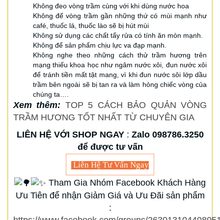
Không đeo vòng trầm cùng với khi dùng nước hoa
Không để vòng trầm gần những thứ có mùi mạnh như
café, thuốc lá, thuốc lào sẽ bị hút mùi
Không sử dụng các chất tẩy rửa có tính ăn mòn mạnh.
Không để sản phẩm chịu lực va đạp mạnh.
Không nghe theo những cách thử trầm hương trên
mạng thiếu khoa học như ngâm nước xôi, đun nước xôi
để tránh tiền mất tật mang, vì khi đun nước sôi lớp dầu
trầm bên ngoài sẽ bị tan ra và làm hỏng chiếc vòng của
chúng ta….
Xem thêm:
TOP 5 CÁCH BẢO QUẢN VÒNG
TRẦM HƯƠNG TỐT NHẤT TỪ CHUYÊN GIA
LIÊN HỆ VỚI SHOP NGAY
:
Zalo 098786.3250
để được tư vấn
Liên Hệ Tư Vấn Ngay
Tham Gia Nhóm Facebook Khách Hàng
Ưu Tiên để nhận Giảm Giá và Ưu Đãi sản phẩm
:
https://www.facebook.com/groups/263013104408051